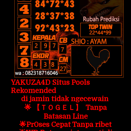
YAKUZA4D Situs Pools
Rekomended
di jamin tidak ngecewain
🌟 【 ＴＯＧＥＬ】 Tanpa
Batasan Line
🌟Pr0ses Cepat Tanpa ribet