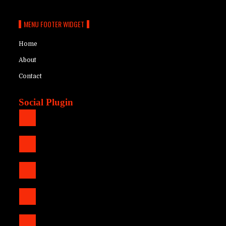
MENU FOOTER WIDGET
Home
About
Contact
Social Plugin