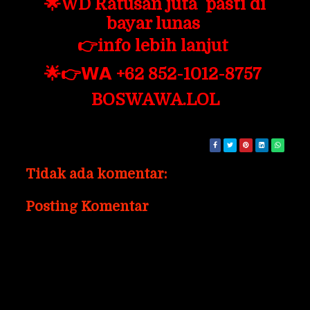
🌟WD Ratusan juta pasti di
bayar lunas
👉info lebih lanjut
🌟👉𝗪𝗔 +62 852-1012-8757
BOSWAWA.LOL
Tidak ada komentar:
Posting Komentar