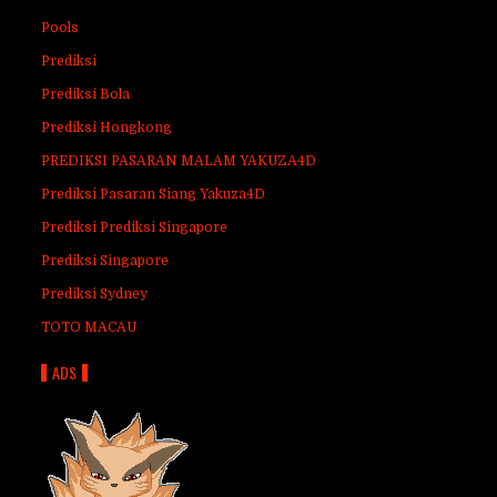
Pools
Prediksi
Prediksi Bola
Prediksi Hongkong
PREDIKSI PASARAN MALAM YAKUZA4D
Prediksi Pasaran Siang Yakuza4D
Prediksi Prediksi Singapore
Prediksi Singapore
Prediksi Sydney
TOTO MACAU
ADS