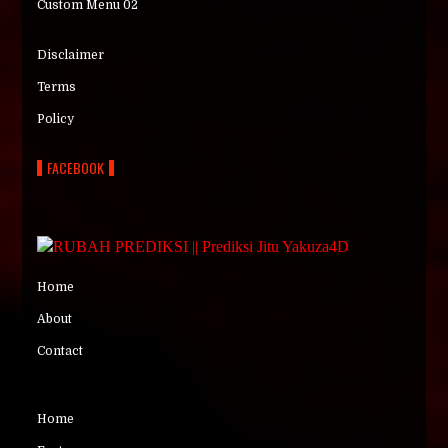
Custom Menu 02
Disclaimer
Terms
Policy
FACEBOOK
Home
About
Contact
Home