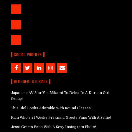
SOCIAL-PROFILES
BLOGGER TUTORIALS
Japanese AV Star Yua Mikami To Debut In A Korean Girl
Group!
This Idol Looks Adorable With Round Glasses!
Kahi Who's 21 Weeks Pregnant Greets Fans With A Selfie!
Jessi Greets Fans With A Sexy Instagram Photo!