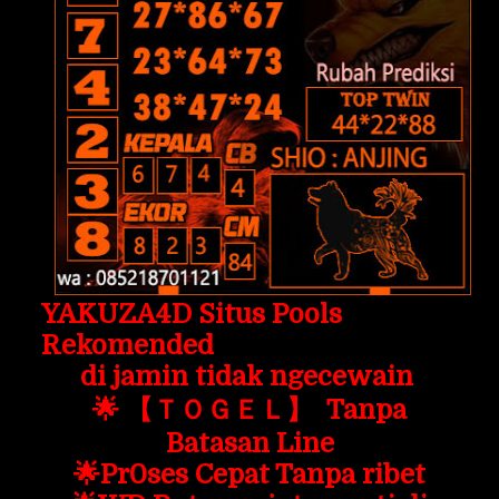
YAKUZA4D Situs Pools
Rekomended
di jamin tidak ngecewain
🌟 【 ＴＯＧＥＬ】 Tanpa
Batasan Line
🌟Pr0ses Cepat Tanpa ribet