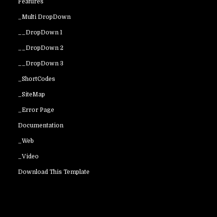
Features
_Multi DropDown
__DropDown 1
__DropDown 2
__DropDown 3
_ShortCodes
_SiteMap
_Error Page
Documentation
_Web
_Video
Download This Template