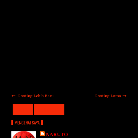
Posting Lebih Baru
Posting Lama
LABEL
BLOG ARCHIVE
MENGENAI SAYA
NARUTO