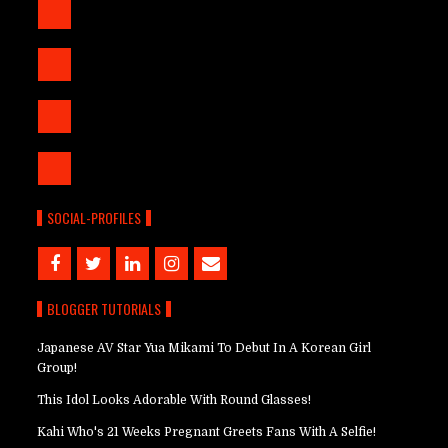
SOCIAL-PROFILES
BLOGGER TUTORIALS
Japanese AV Star Yua Mikami To Debut In A Korean Girl
Group!
This Idol Looks Adorable With Round Glasses!
Kahi Who's 21 Weeks Pregnant Greets Fans With A Selfie!