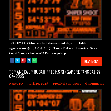
YAKUZA4D Situs Pools Rekomended di jamin tidak
ngecewain 🌟 【 ＴＯＧＥＬ】 Tanpa Batasan Line 🌟Pr0ses
Cepat Tanpa ribet 🌟WD Ratusan juta p...
READ MORE
TOP ANGKA JP RUBAH PREDIKS SINGAPORE TANGGAL 27
04-2025
NARUTO
April 26, 2025
Prediksi Singapore
0
Comments