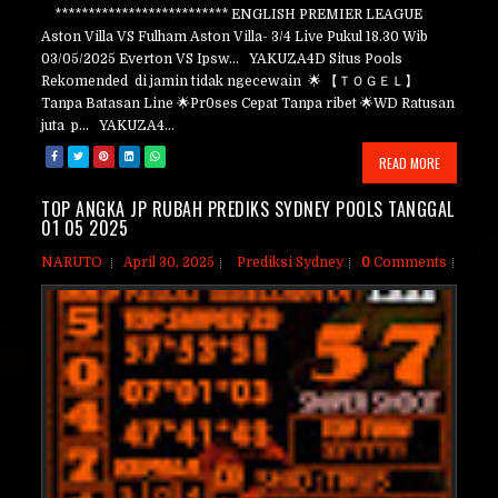
************************** ENGLISH PREMIER LEAGUE
Aston Villa VS Fulham Aston Villa- 3/4 Live Pukul 18.30 Wib
03/05/2025 Everton VS Ipsw... YAKUZA4D Situs Pools
Rekomended di jamin tidak ngecewain 🌟 【 ＴＯＧＥＬ】
Tanpa Batasan Line 🌟Pr0ses Cepat Tanpa ribet 🌟WD Ratusan
juta p... YAKUZA4...
READ MORE
TOP ANGKA JP RUBAH PREDIKS SYDNEY POOLS TANGGAL
01 05 2025
NARUTO
April 30, 2025
Prediksi Sydney
0
Comments