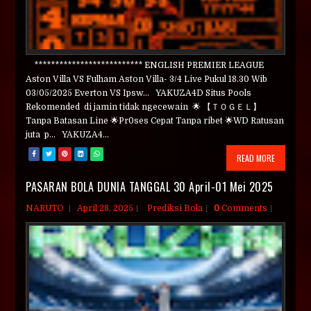
************************** ENGLISH PREMIER LEAGUE
Aston Villa VS Fulham Aston Villa- 3/4 Live Pukul 18.30 Wib
03/05/2025 Everton VS Ipsw... YAKUZA4D Situs Pools
Rekomended di jamin tidak ngecewain 🌟 【 ＴＯＧＥＬ】
Tanpa Batasan Line 🌟Pr0ses Cepat Tanpa ribet 🌟WD Ratusan
juta p... YAKUZA4...
READ MORE
PASARAN BOLA DUNIA TANGGAL 30 April-01 Mei 2025
NARUTO
April 28, 2025
Prediksi Bola
0
Comments