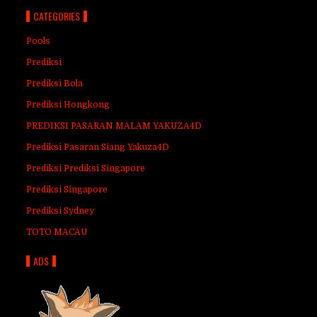
CATEGORIES
Pools
Prediksi
Prediksi Bola
Prediksi Hongkong
PREDIKSI PASARAN MALAM YAKUZA4D
Prediksi Pasaran Siang Yakuza4D
Prediksi Prediksi Singapore
Prediksi Singapore
Prediksi Sydney
TOTO MACAU
ADS