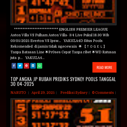
************************** ENGLISH PREMIER LEAGUE
Aston Villa VS Fulham Aston Villa- 3/4 Live Pukul 18.30 Wib
03/05/2025 Everton VS Ipsw... YAKUZA4D Situs Pools
Rekomended di jamin tidak ngecewain 🌟 【 ＴＯＧＥＬ】
Tanpa Batasan Line 🌟Pr0ses Cepat Tanpa ribet 🌟WD Ratusan
juta p... YAKUZA4...
READ MORE
TOP ANGKA JP RUBAH PREDIKS SYDNEY POOLS TANGGAL
30 04-2025
NARUTO
April 29, 2025
Prediksi Sydney
0
Comments