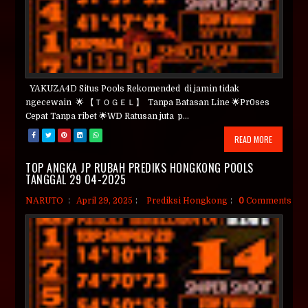
YAKUZA4D Situs Pools Rekomended di jamin tidak
ngecewain 🌟 【 ＴＯＧＥＬ】 Tanpa Batasan Line 🌟Pr0ses
Cepat Tanpa ribet 🌟WD Ratusan juta p...
READ MORE
TOP ANGKA JP RUBAH PREDIKS HONGKONG POOLS
TANGGAL 29 04-2025
NARUTO
April 29, 2025
Prediksi Hongkong
0
Comments