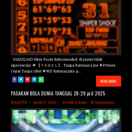
YAKUZA4D Situs Pools Rekomended di jamin tidak
ngecewain 🌟 【 ＴＯＧＥＬ】 Tanpa Batasan Line 🌟Pr0ses
Cepat Tanpa ribet 🌟WD Ratusan juta p...
READ MORE
PASARAN BOLA DUNIA TANGGAL 28-29 pril 2025
NARUTO
April 27, 2025
Prediksi Bola
0
Comments