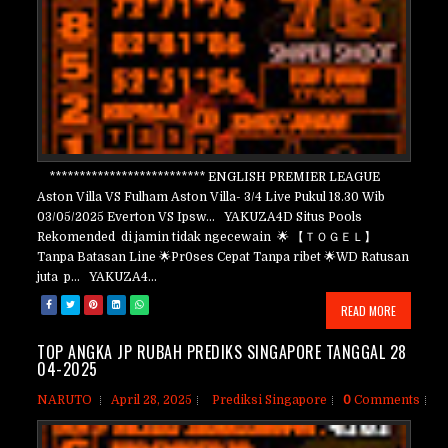
************************** ENGLISH PREMIER LEAGUE
Aston Villa VS Fulham Aston Villa- 3/4 Live Pukul 18.30 Wib
03/05/2025 Everton VS Ipsw... YAKUZA4D Situs Pools
Rekomended di jamin tidak ngecewain 🌟 【 ＴＯＧＥＬ】
Tanpa Batasan Line 🌟Pr0ses Cepat Tanpa ribet 🌟WD Ratusan
juta p... YAKUZA4...
READ MORE
TOP ANGKA JP RUBAH PREDIKS SINGAPORE TANGGAL 28
04-2025
NARUTO
April 28, 2025
Prediksi Singapore
0
Comments