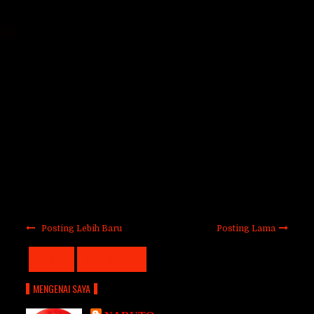
Posting Lebih Baru
Posting Lama
LABEL
BLOG ARCHIVE
MENGENAI SAYA