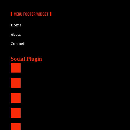
MENU FOOTER WIDGET
Home
About
Contact
Social Plugin