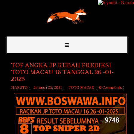
≡
TOP ANGKA JP RUBAH PREDIKSI
TOTO MACAU 16 TANGGAL 26 -01-
2025
NARUTO
Januari 25, 2025
TOTO MACAU
0
Comments