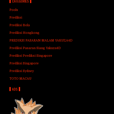
CATEGORIES
Pools
Prediksi
Prediksi Bola
Prediksi Hongkong
PREDIKSI PASARAN MALAM YAKUZA4D
Prediksi Pasaran Siang Yakuza4D
Prediksi Prediksi Singapore
Prediksi Singapore
Prediksi Sydney
TOTO MACAU
ADS