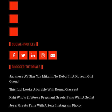
SOCIAL-PROFILES
BLOGGER TUTORIALS
Japanese AV Star Yua Mikami To Debut In A Korean Girl
Group!
This Idol Looks Adorable With Round Glasses!
Kahi Who's 21 Weeks Pregnant Greets Fans With A Selfie!
Jessi Greets Fans With A Sexy Instagram Photo!