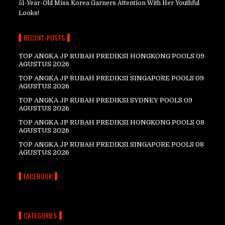
51-Year-Old Miss Korea Garners Attention With Her Youthful
Looks!
RECENT-POSTS
TOP ANGKA JP RUBAH PREDIKSI HONGKONG POOLS 09
AGUSTUS 2026
TOP ANGKA JP RUBAH PREDIKSI SINGAPORE POOLS 09
AGUSTUS 2026
TOP ANGKA JP RUBAH PREDIKSI SYDNEY POOLS 09
AGUSTUS 2026
TOP ANGKA JP RUBAH PREDIKSI HONGKONG POOLS 08
AGUSTUS 2026
TOP ANGKA JP RUBAH PREDIKSI SINGAPORE POOLS 08
AGUSTUS 2026
FACEBOOK
CATEGORIES