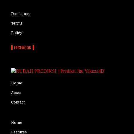
Disclaimer
Terms
Policy
FACEBOOK
Home
About
Contact
Home
Features