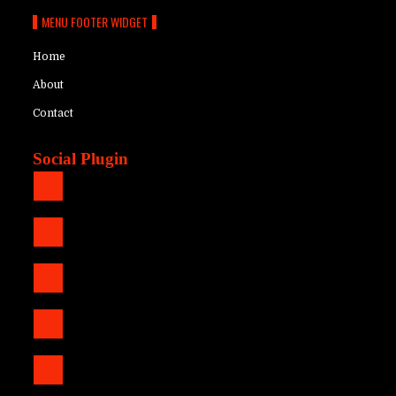
MENU FOOTER WIDGET
Home
About
Contact
Social Plugin