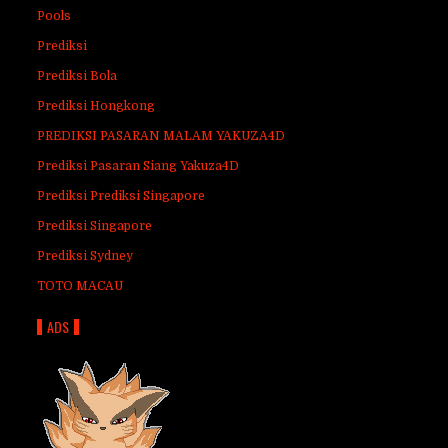
Pools
Prediksi
Prediksi Bola
Prediksi Hongkong
PREDIKSI PASARAN MALAM YAKUZA4D
Prediksi Pasaran Siang Yakuza4D
Prediksi Prediksi Singapore
Prediksi Singapore
Prediksi Sydney
TOTO MACAU
ADS