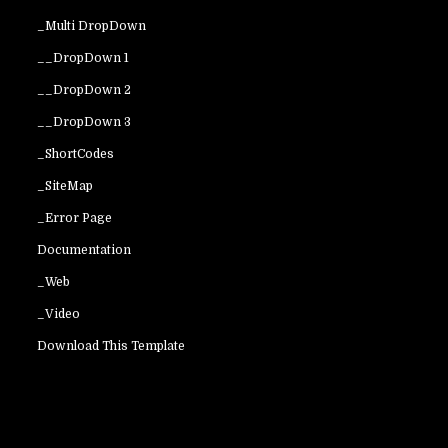
_Multi DropDown
__DropDown 1
__DropDown 2
__DropDown 3
_ShortCodes
_SiteMap
_Error Page
Documentation
_Web
_Video
Download This Template