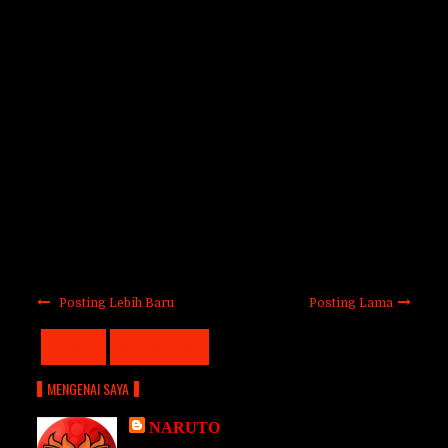
Posting Lebih Baru
Posting Lama
LABEL
BLOG ARCHIVE
MENGENAI SAYA
NARUTO