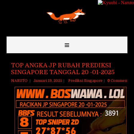
≡
TOP ANGKA JP RUBAH PREDIKSI
SINGAPORE TANGGAL 20 -01-2025
NARUTO
Januari 19, 2025
Prediksi Singapore
0
Comments