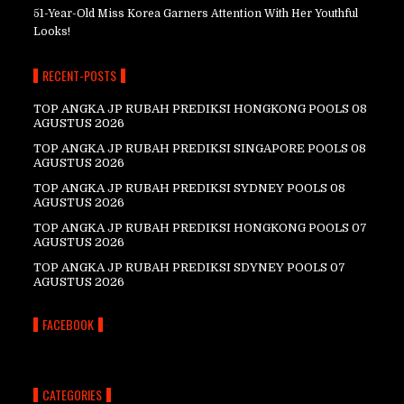
51-Year-Old Miss Korea Garners Attention With Her Youthful
Looks!
RECENT-POSTS
TOP ANGKA JP RUBAH PREDIKSI HONGKONG POOLS 08
AGUSTUS 2026
TOP ANGKA JP RUBAH PREDIKSI SINGAPORE POOLS 08
AGUSTUS 2026
TOP ANGKA JP RUBAH PREDIKSI SYDNEY POOLS 08
AGUSTUS 2026
TOP ANGKA JP RUBAH PREDIKSI HONGKONG POOLS 07
AGUSTUS 2026
TOP ANGKA JP RUBAH PREDIKSI SDYNEY POOLS 07
AGUSTUS 2026
FACEBOOK
CATEGORIES