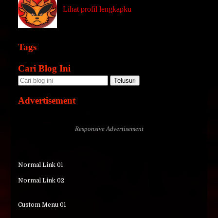
Lihat profil lengkapku
Tags
Cari Blog Ini
Advertisement
Responsive Advertisement
Normal Link 01
Normal Link 02
Custom Menu 01