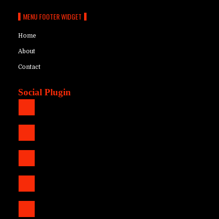
MENU FOOTER WIDGET
Home
About
Contact
Social Plugin