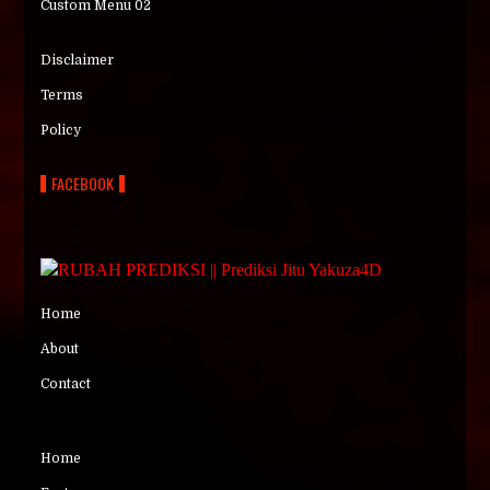
Custom Menu 02
Disclaimer
Terms
Policy
FACEBOOK
Home
About
Contact
Home