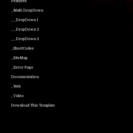
Features
_Multi DropDown
__DropDown 1
__DropDown 2
__DropDown 3
_ShortCodes
_SiteMap
_Error Page
Documentation
_Web
_Video
Download This Template