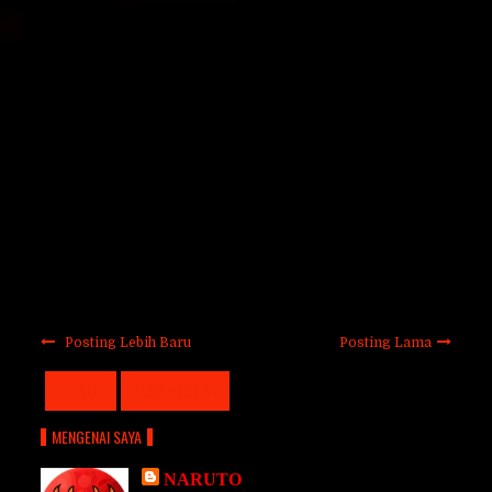
Posting Lebih Baru
Posting Lama
LABEL
BLOG ARCHIVE
MENGENAI SAYA
NARUTO