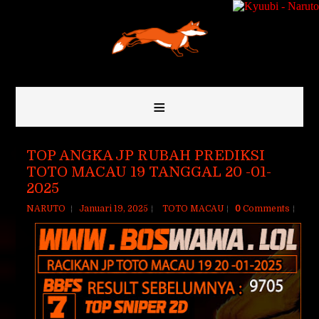
≡
TOP ANGKA JP RUBAH PREDIKSI
TOTO MACAU 19 TANGGAL 20 -01-
2025
NARUTO
Januari 19, 2025
TOTO MACAU
0
Comments