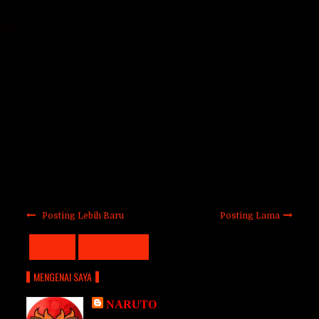
Posting Lebih Baru
Posting Lama
LABEL
BLOG ARCHIVE
MENGENAI SAYA
NARUTO