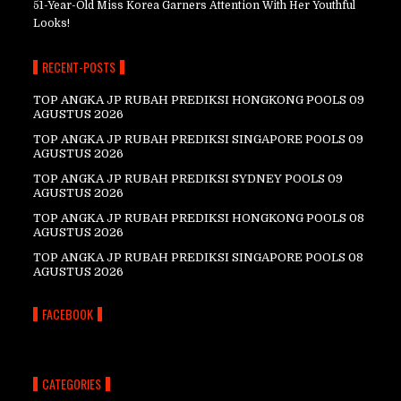
51-Year-Old Miss Korea Garners Attention With Her Youthful
Looks!
RECENT-POSTS
TOP ANGKA JP RUBAH PREDIKSI HONGKONG POOLS 09
AGUSTUS 2026
TOP ANGKA JP RUBAH PREDIKSI SINGAPORE POOLS 09
AGUSTUS 2026
TOP ANGKA JP RUBAH PREDIKSI SYDNEY POOLS 09
AGUSTUS 2026
TOP ANGKA JP RUBAH PREDIKSI HONGKONG POOLS 08
AGUSTUS 2026
TOP ANGKA JP RUBAH PREDIKSI SINGAPORE POOLS 08
AGUSTUS 2026
FACEBOOK
CATEGORIES