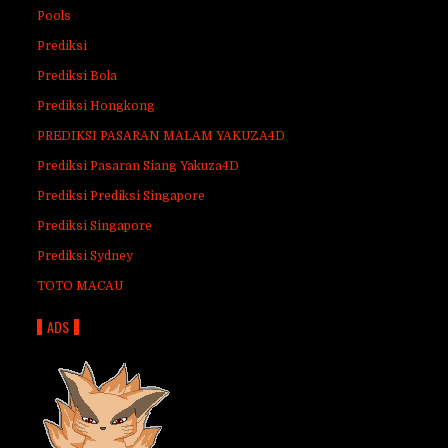
Pools
Prediksi
Prediksi Bola
Prediksi Hongkong
PREDIKSI PASARAN MALAM YAKUZA4D
Prediksi Pasaran Siang Yakuza4D
Prediksi Prediksi Singapore
Prediksi Singapore
Prediksi Sydney
TOTO MACAU
ADS