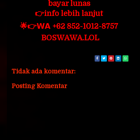
bayar lunas
👉info lebih lanjut
🌟👉𝗪𝗔 +62 852-1012-8757
BOSWAWA.LOL
Tidak ada komentar:
Posting Komentar