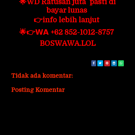
🌟WD Ratusan juta pasti di
bayar lunas
👉info lebih lanjut
🌟👉𝗪𝗔 +62 852-1012-8757
BOSWAWA.LOL
Tidak ada komentar:
Posting Komentar