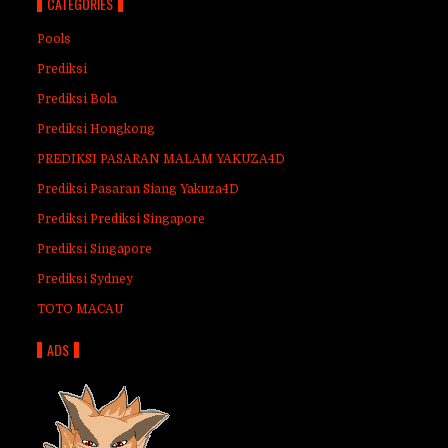
CATEGORIES
Pools
Prediksi
Prediksi Bola
Prediksi Hongkong
PREDIKSI PASARAN MALAM YAKUZA4D
Prediksi Pasaran Siang Yakuza4D
Prediksi Prediksi Singapore
Prediksi Singapore
Prediksi Sydney
TOTO MACAU
ADS