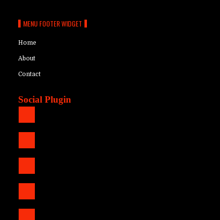
MENU FOOTER WIDGET
Home
About
Contact
Social Plugin