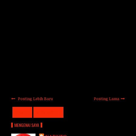
Posting Lebih Baru
Posting Lama
LABEL
BLOG ARCHIVE
MENGENAI SAYA