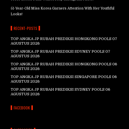
51-Year-Old Miss Korea Garners Attention With Her Youthful
Looks!
RECENT-POSTS
TOP ANGKA JP RUBAH PREDIKSI HONGKONG POOLS 07
AGUSTUS 2026
TOP ANGKA JP RUBAH PREDIKSI SDYNEY POOLS 07
AGUSTUS 2026
TOP ANGKA JP RUBAH PREDIKSI HONGKONG POOLS 06
AGUSTUS 2026
TOP ANGKA JP RUBAH PREDIKSI SINGAPORE POOLS 06
AGUSTUS 2026
TOP ANGKA JP RUBAH PREDIKSI SYDNEY POOLS 06
AGUSTUS 2026
FACEBOOK