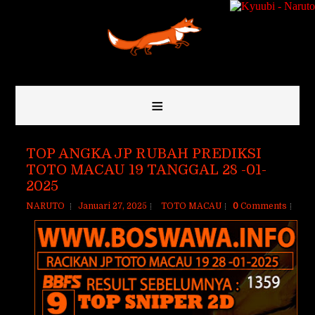
≡
TOP ANGKA JP RUBAH PREDIKSI
TOTO MACAU 19 TANGGAL 28 -01-
2025
NARUTO
Januari 27, 2025
TOTO MACAU
0
Comments