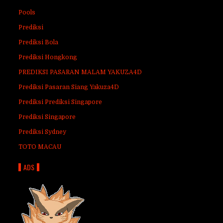
Pools
Prediksi
Prediksi Bola
Prediksi Hongkong
PREDIKSI PASARAN MALAM YAKUZA4D
Prediksi Pasaran Siang Yakuza4D
Prediksi Prediksi Singapore
Prediksi Singapore
Prediksi Sydney
TOTO MACAU
ADS