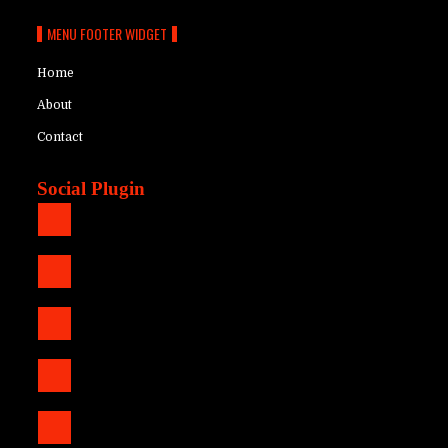
MENU FOOTER WIDGET
Home
About
Contact
Social Plugin