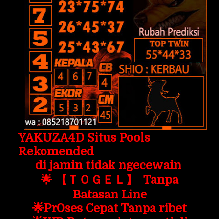
YAKUZA4D Situs Pools
Rekomended
di jamin tidak ngecewain
🌟 【 ＴＯＧＥＬ】 Tanpa
Batasan Line
🌟Pr0ses Cepat Tanpa ribet