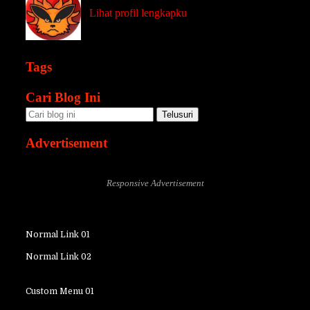
Lihat profil lengkapku
Tags
Cari Blog Ini
Advertisement
Responsive Advertisement
Normal Link 01
Normal Link 02
Custom Menu 01