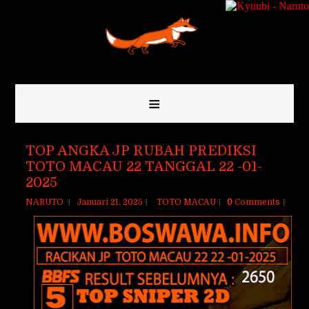
≡
TOP ANGKA JP RUBAH PREDIKSI
TOTO MACAU 22 TANGGAL 22 -01-
2025
NARUTO
Januari 21, 2025
TOTO MACAU
0
Comments