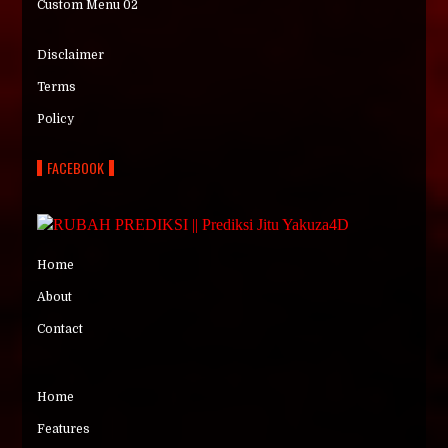
Custom Menu 02
Disclaimer
Terms
Policy
FACEBOOK
Home
About
Contact
Home
Features