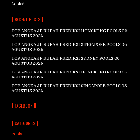
Looks!
RECENT-POSTS
TOP ANGKA JP RUBAH PREDIKSI HONGKONG POOLS 06
AGUSTUS 2026
TOP ANGKA JP RUBAH PREDIKSI SINGAPORE POOLS 06
AGUSTUS 2026
TOP ANGKA JP RUBAH PREDIKSI SYDNEY POOLS 06
AGUSTUS 2026
TOP ANGKA JP RUBAH PREDIKSI HONGKONG POOLS 05
AGUSTUS 2026
TOP ANGKA JP RUBAH PREDIKSI SINGAPORE POOLS 05
AGUSTUS 2026
FACEBOOK
CATEGORIES
Pools