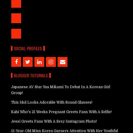
SOCIAL-PROFILES
BLOGGER TUTORIALS
Japanese AV Star Yua Mikami To Debut In A Korean Girl
Group!
This Idol Looks Adorable With Round Glasses!
Kahi Who's 21 Weeks Pregnant Greets Fans With A Selfie!
Jessi Greets Fans With A Sexy Instagram Photo!
51-Year-Old Miss Korea Garners Attention With Her Youthful