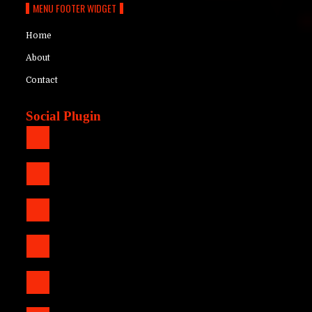
MENU FOOTER WIDGET
Home
About
Contact
Social Plugin