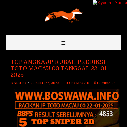
≡
TOP ANGKA JP RUBAH PREDIKSI
TOTO MACAU 00 TANGGAL 22 -01-
2025
NARUTO
Januari 22, 2025
TOTO MACAU
0
Comments