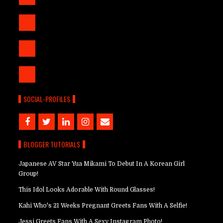
SOCIAL-PROFILES
BLOGGER TUTORIALS
Japanese AV Star Yua Mikami To Debut In A Korean Girl
Group!
This Idol Looks Adorable With Round Glasses!
Kahi Who's 21 Weeks Pregnant Greets Fans With A Selfie!
Jessi Greets Fans With A Sexy Instagram Photo!