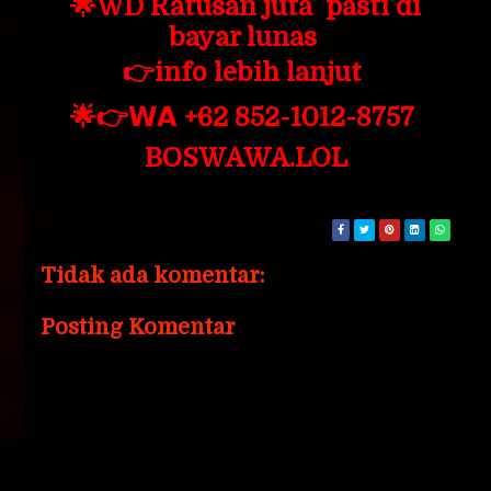
🌟WD Ratusan juta pasti di
bayar lunas
👉info lebih lanjut
🌟👉𝗪𝗔 +62 852-1012-8757
BOSWAWA.LOL
Tidak ada komentar:
Posting Komentar