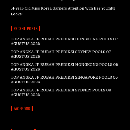
51-Year-Old Miss Korea Garners Attention With Her Youthful
Looks!
RECENT-POSTS
TOP ANGKA JP RUBAH PREDIKSI HONGKONG POOLS 07
AGUSTUS 2026
TOP ANGKA JP RUBAH PREDIKSI SDYNEY POOLS 07
AGUSTUS 2026
TOP ANGKA JP RUBAH PREDIKSI HONGKONG POOLS 06
AGUSTUS 2026
TOP ANGKA JP RUBAH PREDIKSI SINGAPORE POOLS 06
AGUSTUS 2026
TOP ANGKA JP RUBAH PREDIKSI SYDNEY POOLS 06
AGUSTUS 2026
FACEBOOK