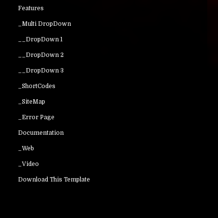
Features
_Multi DropDown
__DropDown 1
__DropDown 2
__DropDown 3
_ShortCodes
_SiteMap
_Error Page
Documentation
_Web
_Video
Download This Template