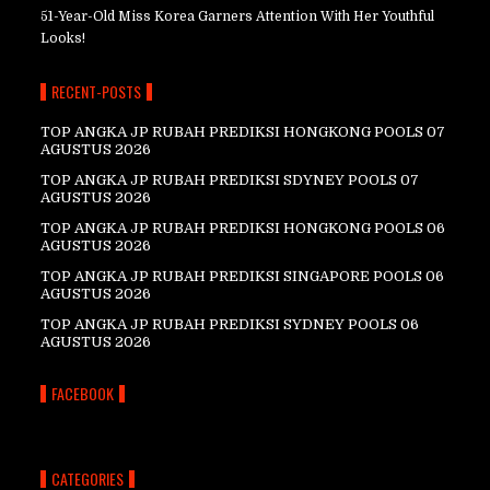
51-Year-Old Miss Korea Garners Attention With Her Youthful
Looks!
RECENT-POSTS
TOP ANGKA JP RUBAH PREDIKSI HONGKONG POOLS 07
AGUSTUS 2026
TOP ANGKA JP RUBAH PREDIKSI SDYNEY POOLS 07
AGUSTUS 2026
TOP ANGKA JP RUBAH PREDIKSI HONGKONG POOLS 06
AGUSTUS 2026
TOP ANGKA JP RUBAH PREDIKSI SINGAPORE POOLS 06
AGUSTUS 2026
TOP ANGKA JP RUBAH PREDIKSI SYDNEY POOLS 06
AGUSTUS 2026
FACEBOOK
CATEGORIES