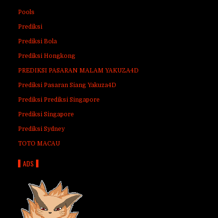
Pools
Prediksi
Prediksi Bola
Prediksi Hongkong
PREDIKSI PASARAN MALAM YAKUZA4D
Prediksi Pasaran Siang Yakuza4D
Prediksi Prediksi Singapore
Prediksi Singapore
Prediksi Sydney
TOTO MACAU
ADS