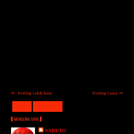
Posting Lebih Baru
Posting Lama
LABEL
BLOG ARCHIVE
MENGENAI SAYA
NARUTO