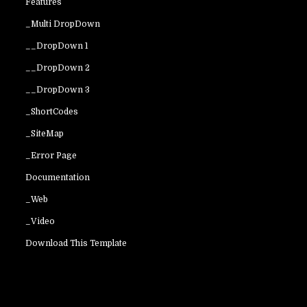
Features
_Multi DropDown
__DropDown 1
__DropDown 2
__DropDown 3
_ShortCodes
_SiteMap
_Error Page
Documentation
_Web
_Video
Download This Template