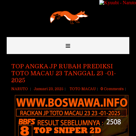
≡
TOP ANGKA JP RUBAH PREDIKSI
TOTO MACAU 23 TANGGAL 23 -01-
2025
NARUTO
Januari 23, 2025
TOTO MACAU
0
Comments