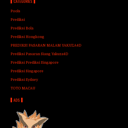
CATEGORIES
Pools
Prediksi
Prediksi Bola
Prediksi Hongkong
PREDIKSI PASARAN MALAM YAKUZA4D
Prediksi Pasaran Siang Yakuza4D
Prediksi Prediksi Singapore
Prediksi Singapore
Prediksi Sydney
TOTO MACAU
ADS