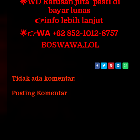
🌟WD Ratusan juta pasti di
bayar lunas
👉info lebih lanjut
🌟👉𝗪𝗔 +62 852-1012-8757
BOSWAWA.LOL
Tidak ada komentar:
Posting Komentar