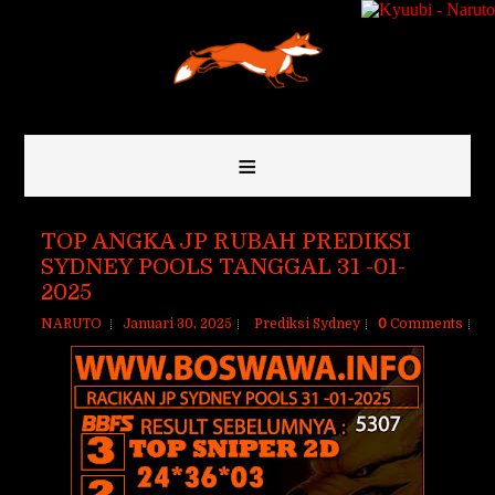
≡
TOP ANGKA JP RUBAH PREDIKSI
SYDNEY POOLS TANGGAL 31 -01-
2025
NARUTO
Januari 30, 2025
Prediksi Sydney
0
Comments