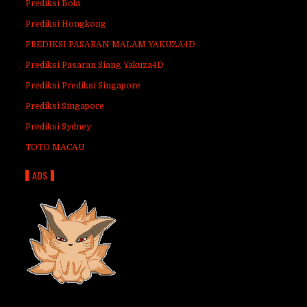
Prediksi Bola
Prediksi Hongkong
PREDIKSI PASARAN MALAM YAKUZA4D
Prediksi Pasaran Siang Yakuza4D
Prediksi Prediksi Singapore
Prediksi Singapore
Prediksi Sydney
TOTO MACAU
ADS