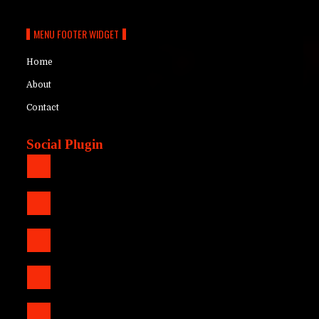
MENU FOOTER WIDGET
Home
About
Contact
Social Plugin