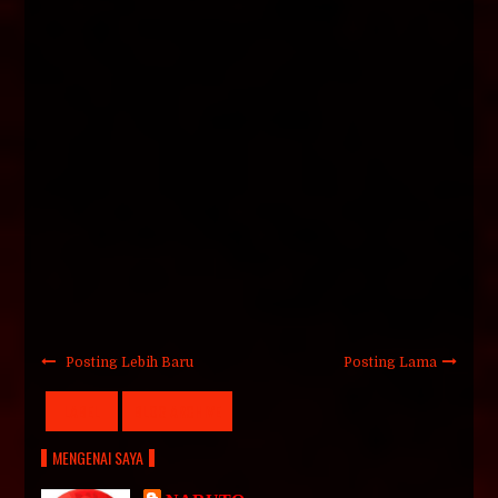
Posting Lebih Baru
Posting Lama
LABEL
BLOG ARCHIVE
MENGENAI SAYA