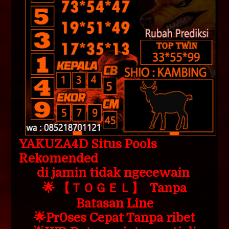
YAKUZA4D Situs Pools
Rekomended
di jamin tidak ngecewain
🌟 【 ＴＯＧＥＬ】 Tanpa
Batasan Line
🌟Pr0ses Cepat Tanpa ribet