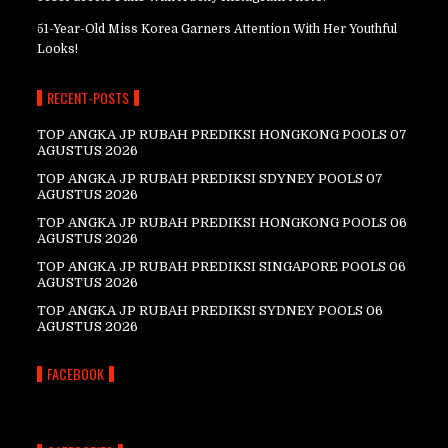
51-Year-Old Miss Korea Garners Attention With Her Youthful
Looks!
RECENT-POSTS
TOP ANGKA JP RUBAH PREDIKSI HONGKONG POOLS 07
AGUSTUS 2026
TOP ANGKA JP RUBAH PREDIKSI SDYNEY POOLS 07
AGUSTUS 2026
TOP ANGKA JP RUBAH PREDIKSI HONGKONG POOLS 06
AGUSTUS 2026
TOP ANGKA JP RUBAH PREDIKSI SINGAPORE POOLS 06
AGUSTUS 2026
TOP ANGKA JP RUBAH PREDIKSI SYDNEY POOLS 06
AGUSTUS 2026
FACEBOOK