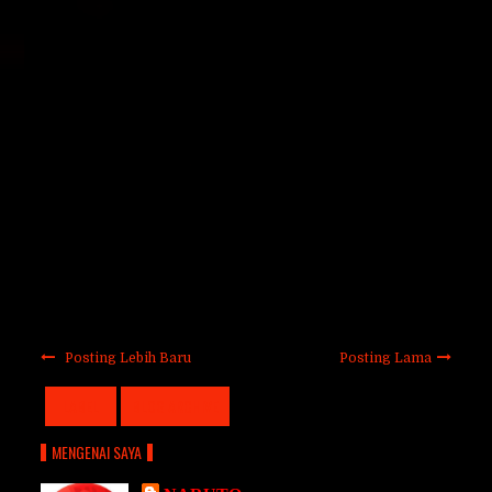
Posting Lebih Baru
Posting Lama
LABEL
BLOG ARCHIVE
MENGENAI SAYA