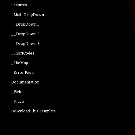
Features
_Multi DropDown
__DropDown 1
__DropDown 2
__DropDown 3
_ShortCodes
_SiteMap
_Error Page
Documentation
_Web
_Video
Download This Template