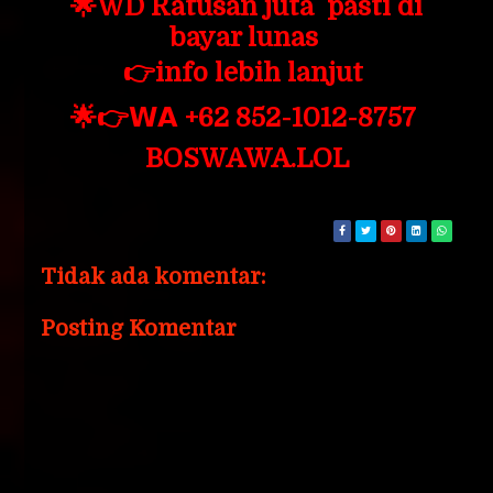
🌟WD Ratusan juta pasti di
bayar lunas
👉info lebih lanjut
🌟👉𝗪𝗔 +62 852-1012-8757
BOSWAWA.LOL
Tidak ada komentar:
Posting Komentar