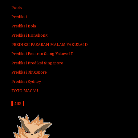
Pools
Prediksi
Prediksi Bola
Prediksi Hongkong
PREDIKSI PASARAN MALAM YAKUZA4D
Prediksi Pasaran Siang Yakuza4D
Prediksi Prediksi Singapore
Prediksi Singapore
Prediksi Sydney
TOTO MACAU
ADS