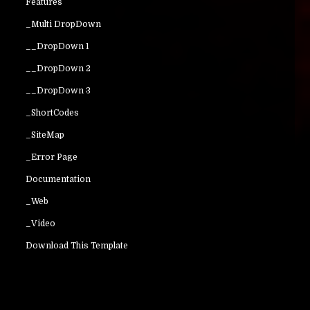
Features
_Multi DropDown
__DropDown 1
__DropDown 2
__DropDown 3
_ShortCodes
_SiteMap
_Error Page
Documentation
_Web
_Video
Download This Template