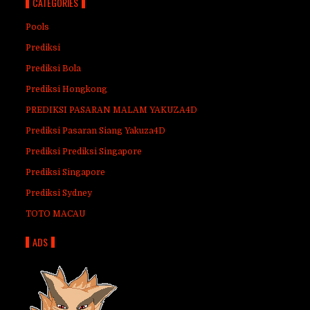
CATEGORIES
Pools
Prediksi
Prediksi Bola
Prediksi Hongkong
PREDIKSI PASARAN MALAM YAKUZA4D
Prediksi Pasaran Siang Yakuza4D
Prediksi Prediksi Singapore
Prediksi Singapore
Prediksi Sydney
TOTO MACAU
ADS