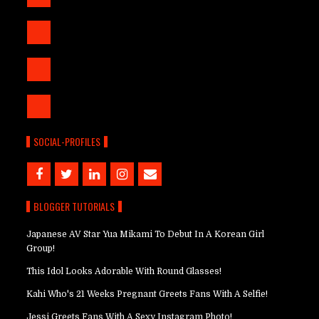
SOCIAL-PROFILES
BLOGGER TUTORIALS
Japanese AV Star Yua Mikami To Debut In A Korean Girl
Group!
This Idol Looks Adorable With Round Glasses!
Kahi Who's 21 Weeks Pregnant Greets Fans With A Selfie!
Jessi Greets Fans With A Sexy Instagram Photo!