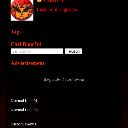
NARUTO
Lihat profil lengkapku
Tags
Cari Blog Ini
Advertisement
Responsive Advertisement
Normal Link 01
Normal Link 02
Custom Menu 01