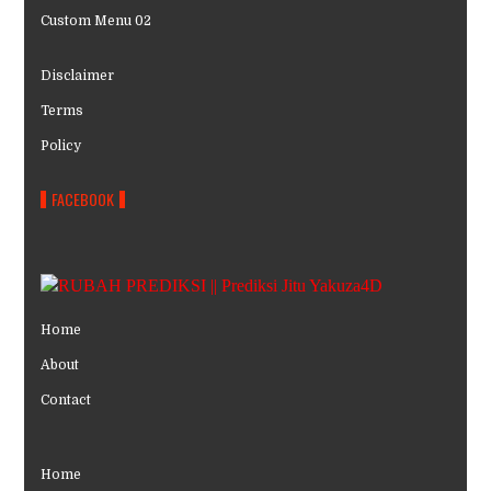
Custom Menu 02
Disclaimer
Terms
Policy
FACEBOOK
Home
About
Contact
Home