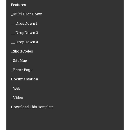
Features
_Multi DropDown
__DropDown 1
__DropDown 2
__DropDown 3
_ShortCodes
_SiteMap
_Error Page
Documentation
_Web
_Video
Download This Template