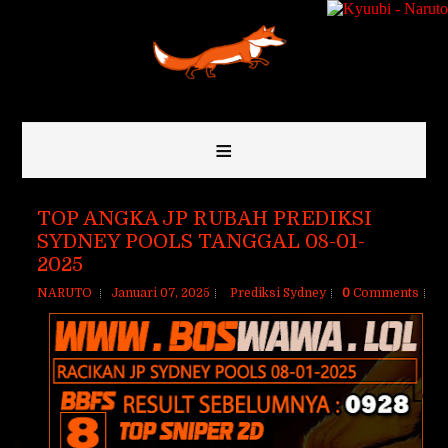
≡
TOP ANGKA JP RUBAH PREDIKSI
SYDNEY POOLS TANGGAL 08-01-
2025
NARUTO
Januari 07, 2025
Prediksi Sydney
0
Comments