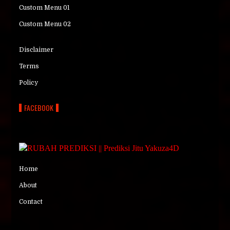
Custom Menu 01
Custom Menu 02
Disclaimer
Terms
Policy
FACEBOOK
Home
About
Contact