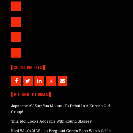
SOCIAL-PROFILES
BLOGGER TUTORIALS
Japanese AV Star Yua Mikami To Debut In A Korean Girl
Group!
This Idol Looks Adorable With Round Glasses!
Kahi Who's 21 Weeks Pregnant Greets Fans With A Selfie!