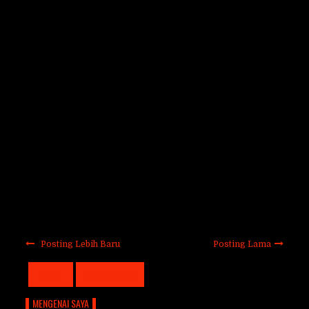
Posting Lebih Baru
Posting Lama
LABEL
BLOG ARCHIVE
MENGENAI SAYA