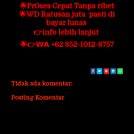
🌟Pr0ses Cepat Tanpa ribet
🌟WD Ratusan juta pasti di
bayar lunas
👉info lebih lanjut
🌟👉𝗪𝗔 +62 852-1012-8757
Tidak ada komentar:
Posting Komentar