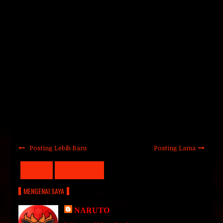
Posting Lebih Baru
Posting Lama
LABEL
BLOG ARCHIVE
MENGENAI SAYA
NARUTO