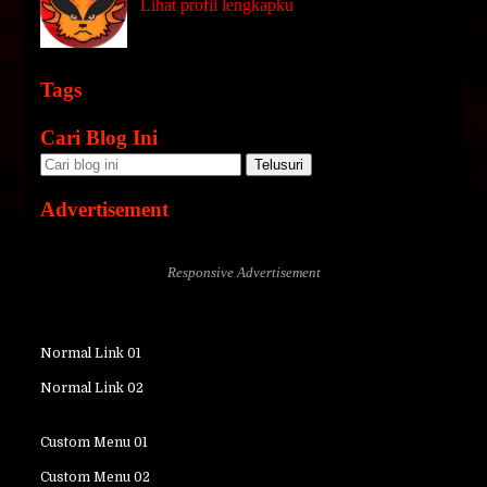
Lihat profil lengkapku
Tags
Cari Blog Ini
Advertisement
Responsive Advertisement
Normal Link 01
Normal Link 02
Custom Menu 01
Custom Menu 02