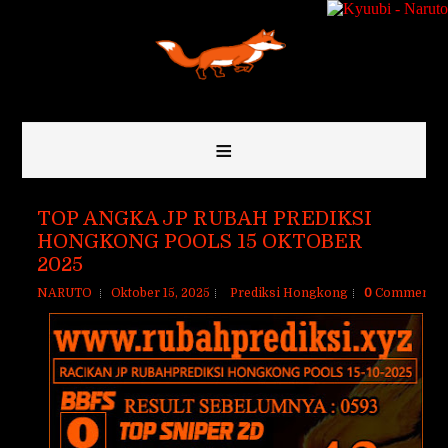
≡
TOP ANGKA JP RUBAH PREDIKSI
HONGKONG POOLS 15 OKTOBER
2025
NARUTO
Oktober 15, 2025
Prediksi Hongkong
0
Comments