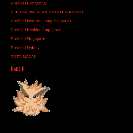
Prediksi Hongkong
PREDIKSI PASARAN MALAM YAKUZA4D
Prediksi Pasaran Siang Yakuza4D
Prediksi Prediksi Singapore
Prediksi Singapore
Prediksi Sydney
TOTO MACAU
ADS