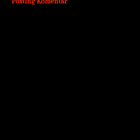
Posting Komentar