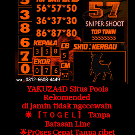
YAKUZA4D Situs Pools
Rekomended
di jamin tidak ngecewain
🌟 【 ＴＯＧＥＬ】 Tanpa
Batasan Line
🌟Pr0ses Cepat Tanpa ribet