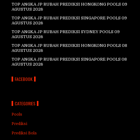
TOP ANGKA JP RUBAH PREDIKSI HONGKONG POOLS 09
AGUSTUS 2026
TOP ANGKA JP RUBAH PREDIKSI SINGAPORE POOLS 09
AGUSTUS 2026
TOP ANGKA JP RUBAH PREDIKSI SYDNEY POOLS 09
AGUSTUS 2026
TOP ANGKA JP RUBAH PREDIKSI HONGKONG POOLS 08
AGUSTUS 2026
TOP ANGKA JP RUBAH PREDIKSI SINGAPORE POOLS 08
AGUSTUS 2026
FACEBOOK
CATEGORIES
Pools
Prediksi
Prediksi Bola