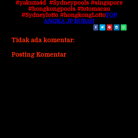
#yakuza4d #Sydneypools #singapore
#hongkongpools #totomacau
#Sydneylotto #hongkongLotto
TOP
ANGKA JP RUBAH
Tidak ada komentar:
Posting Komentar