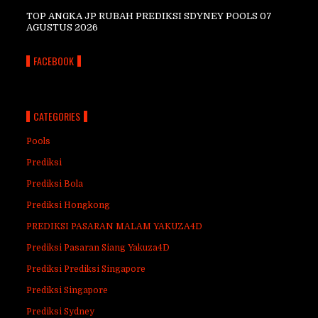
TOP ANGKA JP RUBAH PREDIKSI SDYNEY POOLS 07
AGUSTUS 2026
FACEBOOK
CATEGORIES
Pools
Prediksi
Prediksi Bola
Prediksi Hongkong
PREDIKSI PASARAN MALAM YAKUZA4D
Prediksi Pasaran Siang Yakuza4D
Prediksi Prediksi Singapore
Prediksi Singapore
Prediksi Sydney