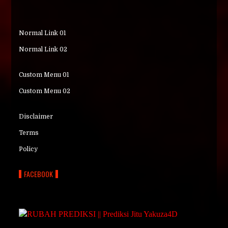
Normal Link 01
Normal Link 02
Custom Menu 01
Custom Menu 02
Disclaimer
Terms
Policy
FACEBOOK