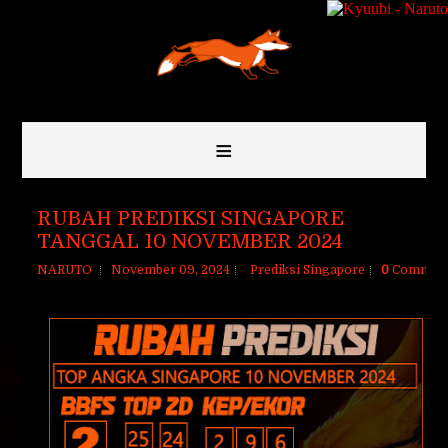
≡
RUBAH PREDIKSI SINGAPORE
TANGGAL 10 NOVEMBER 2024
NARUTO
November 09, 2024
Prediksi Singapore
0
Commen