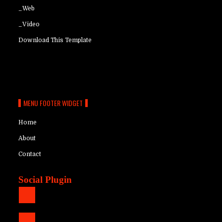
_Web
_Video
Download This Template
MENU FOOTER WIDGET
Home
About
Contact
Social Plugin