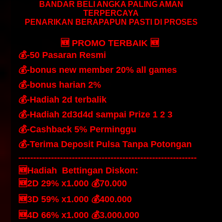
BANDAR BELI ANGKA PALING AMAN
TERPERCAYA
PENARIKAN BERAPAPUN PASTI DI PROSES
🆕
PROMO TERBAIK
🆕
💰-50 Pasaran Resmi
💰-bonus new member 20% all games
💰-bonus harian 2%
💰-Hadiah 2d terbalik
💰-Hadiah 2d3d4d sampai Prize 1 2 3
💰-Cashback 5% Perminggu
💰-Terima Deposit Pulsa Tanpa Potongan
------------------------------------------------------------
🆕Hadiah Bettingan Diskon:
🆕2D 29% x1.000 💰70.000
🆕3D 59% x1.000 💰400.000
🆕4D 66% x1.000 💰3.000.000