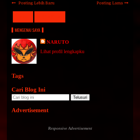
Posting Lebih Baru
Posting Lama
LABEL
BLOG ARCHIVE
MENGENAI SAYA
NARUTO
Lihat profil lengkapku
Tags
Cari Blog Ini
Advertisement
Responsive Advertisement