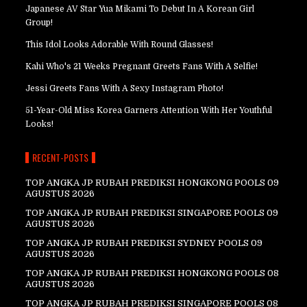
Japanese AV Star Yua Mikami To Debut In A Korean Girl
Group!
This Idol Looks Adorable With Round Glasses!
Kahi Who's 21 Weeks Pregnant Greets Fans With A Selfie!
Jessi Greets Fans With A Sexy Instagram Photo!
51-Year-Old Miss Korea Garners Attention With Her Youthful
Looks!
RECENT-POSTS
TOP ANGKA JP RUBAH PREDIKSI HONGKONG POOLS 09
AGUSTUS 2026
TOP ANGKA JP RUBAH PREDIKSI SINGAPORE POOLS 09
AGUSTUS 2026
TOP ANGKA JP RUBAH PREDIKSI SYDNEY POOLS 09
AGUSTUS 2026
TOP ANGKA JP RUBAH PREDIKSI HONGKONG POOLS 08
AGUSTUS 2026
TOP ANGKA JP RUBAH PREDIKSI SINGAPORE POOLS 08