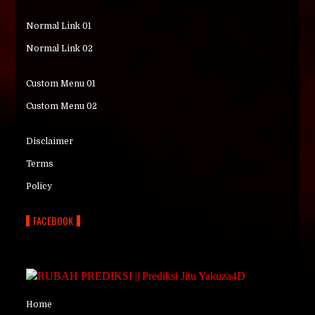
Normal Link 01
Normal Link 02
Custom Menu 01
Custom Menu 02
Disclaimer
Terms
Policy
FACEBOOK
Home