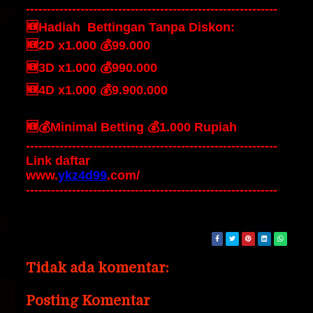
------------------------------------------------------------
🆕Hadiah Bettingan Tanpa Diskon:
🆕2D x1.000 💰99.000
🆕3D x1.000 💰990.000
🆕4D x1.000 💰9.900.000
🆕
💰Minimal Betting 💰1.000 Rupiah
------------------------------------------------------------
Link daftar
www.
ykz4d99
.com/
------------------------------------------------------------
Tidak ada komentar:
Posting Komentar