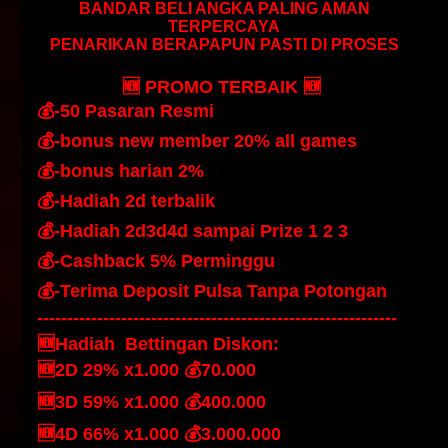
BANDAR BELI ANGKA PALING AMAN
TERPERCAYA
PENARIKAN BERAPAPUN PASTI DI PROSES
🆕
PROMO TERBAIK
🆕
💰-50 Pasaran Resmi
💰-bonus new member 20% all games
💰-bonus harian 2%
💰-Hadiah 2d terbalik
💰-Hadiah 2d3d4d sampai Prize 1 2 3
💰-Cashback 5% Perminggu
💰-Terima Deposit Pulsa Tanpa Potongan
------------------------------------------------------------
🆕Hadiah Bettingan Diskon:
🆕2D 29% x1.000 💰70.000
🆕3D 59% x1.000 💰400.000
🆕4D 66% x1.000 💰3.000.000