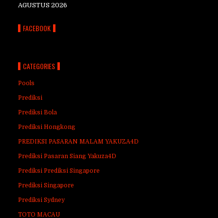
AGUSTUS 2026
FACEBOOK
CATEGORIES
Pools
Prediksi
Prediksi Bola
Prediksi Hongkong
PREDIKSI PASARAN MALAM YAKUZA4D
Prediksi Pasaran Siang Yakuza4D
Prediksi Prediksi Singapore
Prediksi Singapore
Prediksi Sydney
TOTO MACAU