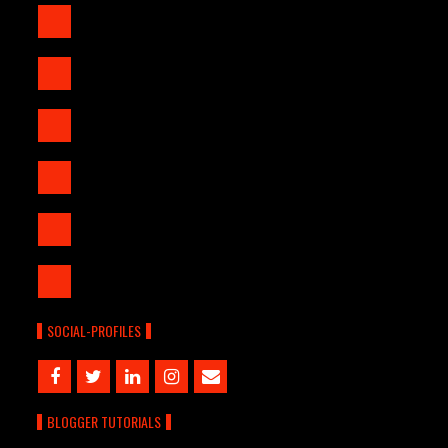
SOCIAL-PROFILES
BLOGGER TUTORIALS