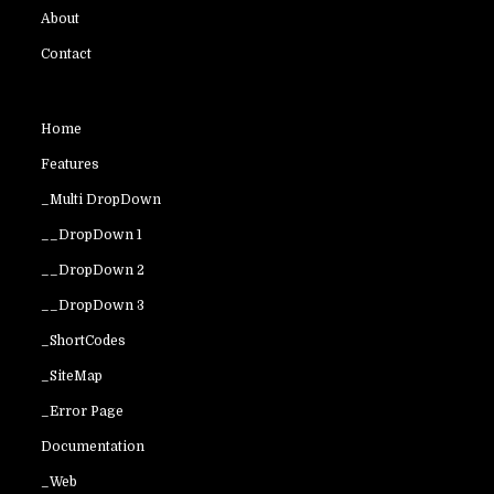
About
Contact
Home
Features
_Multi DropDown
__DropDown 1
__DropDown 2
__DropDown 3
_ShortCodes
_SiteMap
_Error Page
Documentation
_Web