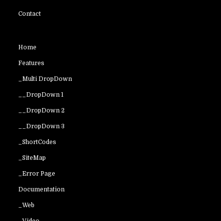
Contact
Home
Features
_Multi DropDown
__DropDown 1
__DropDown 2
__DropDown 3
_ShortCodes
_SiteMap
_Error Page
Documentation
_Web