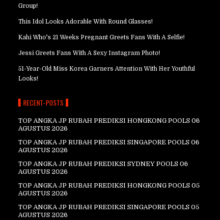
Group!
This Idol Looks Adorable With Round Glasses!
Kahi Who's 21 Weeks Pregnant Greets Fans With A Selfie!
Jessi Greets Fans With A Sexy Instagram Photo!
51-Year-Old Miss Korea Garners Attention With Her Youthful
Looks!
RECENT-POSTS
TOP ANGKA JP RUBAH PREDIKSI HONGKONG POOLS 06
AGUSTUS 2026
TOP ANGKA JP RUBAH PREDIKSI SINGAPORE POOLS 06
AGUSTUS 2026
TOP ANGKA JP RUBAH PREDIKSI SYDNEY POOLS 06
AGUSTUS 2026
TOP ANGKA JP RUBAH PREDIKSI HONGKONG POOLS 05
AGUSTUS 2026
TOP ANGKA JP RUBAH PREDIKSI SINGAPORE POOLS 05
AGUSTUS 2026