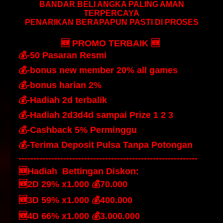
BANDAR BELI ANGKA PALING AMAN
TERPERCAYA
PENARIKAN BERAPAPUN PASTI DI PROSES
🆕
PROMO TERBAIK
🆕
💰-50 Pasaran Resmi
💰-bonus new member 20% all games
💰-bonus harian 2%
💰-Hadiah 2d terbalik
💰-Hadiah 2d3d4d sampai Prize 1 2 3
💰-Cashback 5% Perminggu
💰-Terima Deposit Pulsa Tanpa Potongan
------------------------------------------------------------
🆕Hadiah Bettingan Diskon:
🆕2D 29% x1.000 💰70.000
🆕3D 59% x1.000 💰400.000
🆕4D 66% x1.000 💰3.000.000